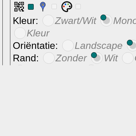
Kleur:
Zwart/Wit
Mon
Kleur
Oriëntatie:
Landscape
Rand:
Zonder
Wit
Witgekarteld
Schrijfru
Overige
Formaat: Kleinformaat, ±90x140 mm,
2207x3400 pixels (bxh), 600
Postgegevens